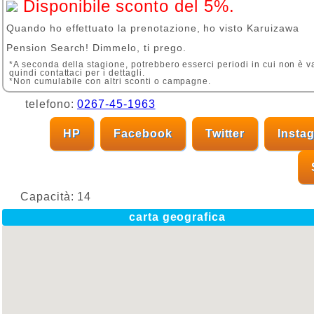
Disponibile sconto del 5%.
Quando ho effettuato la prenotazione, ho visto Karuizawa
Pension Search! Dimmelo, ti prego.
*A seconda della stagione, potrebbero esserci periodi in cui non è v
quindi contattaci per i dettagli.
*Non cumulabile con altri sconti o campagne.
telefono:
0267-45-1963
HP
Facebook
Twitter
Insta
Capacità:
14
carta geografica