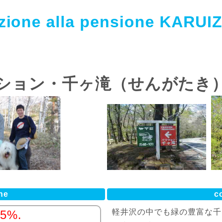
zione alla pensione KARU
ション・千ヶ滝（せんがたき
ne
c
軽井沢の中でも緑の豊富な千
 5%.