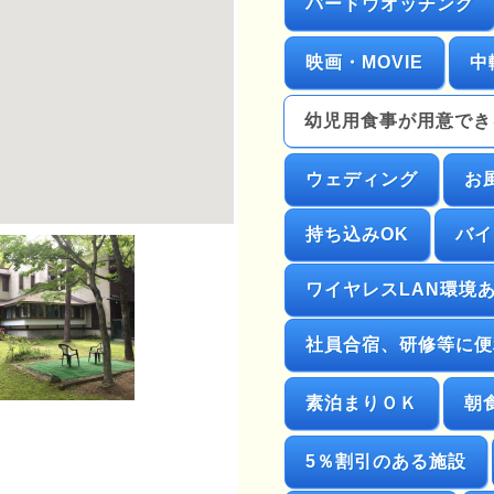
バードウオッチング
映画・MOVIE
中
幼児用食事が用意でき
ウェディング
お
持ち込みOK
バイ
ワイヤレスLAN環境
社員合宿、研修等に便
素泊まりＯＫ
朝
5％割引のある施設