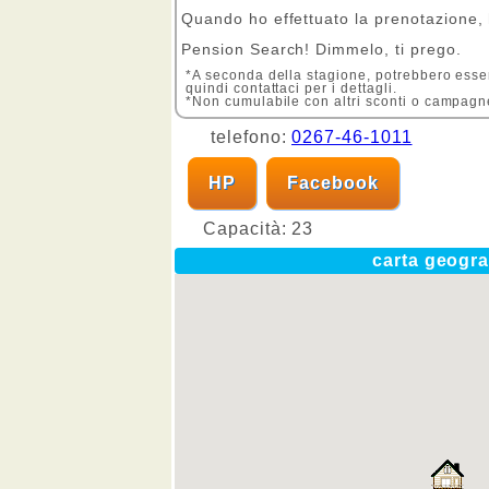
Quando ho effettuato la prenotazione,
Pension Search! Dimmelo, ti prego.
*A seconda della stagione, potrebbero esserc
quindi contattaci per i dettagli.
*Non cumulabile con altri sconti o campagn
telefono:
0267-46-1011
HP
Facebook
Capacità:
23
carta geogra